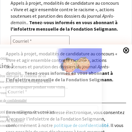
Appels à projet, modalités de candidature au concours
« Vivre et agir ensemble contre le racisme », actions
soutenues et parution des dossiers du journal
Après-
demain
...
Tenez-vous informés en vous abonnant à
l'infolettre mensuelle de la Fondation Seligmann.
Appels à projet, modalités de candidature au concours «
Vivre et agir ensemble contre le racisme », actions
En renseignant votre adresse électronique, vous
soutenues et parution des dossiers du journal
Après-
consentez à recevoir l'infolettre de la Fondation
demain
...
Tenez-vous informés en vous abonnant à
Seligmann, conformément à notre
politique de
l'infolettre mensuelle de la Fondation Seligmann.
confidentialité
. Il vous sera possible de vous
désabonner à tout moment.
En renseignant votre adresse électronique, vous consentez
à recevoir l'infolettre de la Fondation Seligmann,
Copyright © 2026
Fondation Seligmann
|
Mentions légales
|
Crédits
Fondation Seligmann
conformément à notre
politique de confidentialité
. Il vous
Journal Après-demain
sera possible de vous désabonner à tout moment.