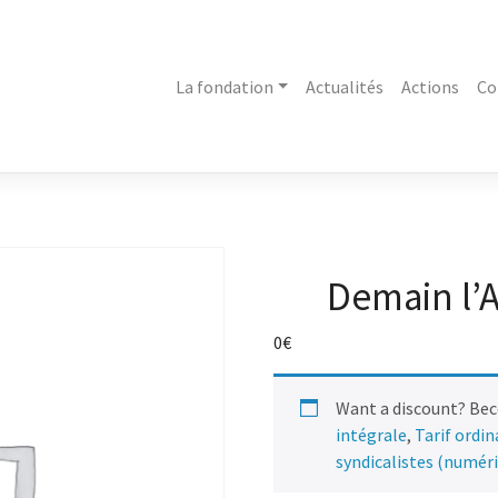
La fondation
Actualités
Actions
Co
Demain l’A
0
€
Want a discount? Be
intégrale
,
Tarif ordi
syndicalistes (numér