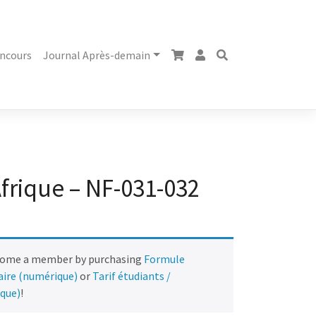
ncours
Journal Après-demain
frique – NF-031-032
come a member by purchasing
Formule
naire (numérique)
or
Tarif étudiants /
ique)
!