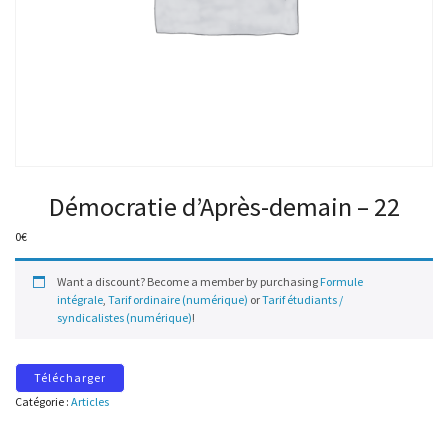
Démocratie d’Après-demain – 22
0
€
Want a discount? Become a member by purchasing
Formule
intégrale
,
Tarif ordinaire (numérique)
or
Tarif étudiants /
syndicalistes (numérique)
!
Télécharger
Catégorie :
Articles