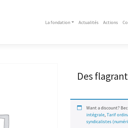
La fondation
Actualités
Actions
Co
Des flagrants
Want a discount? Be
intégrale
,
Tarif ordi
syndicalistes (numér