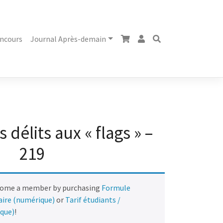
ncours
Journal Après-demain
 délits aux « flags » –
219
come a member by purchasing
Formule
naire (numérique)
or
Tarif étudiants /
ique)
!