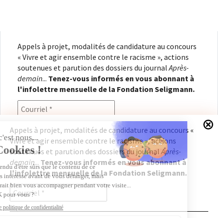
Appels à projet, modalités de candidature au concours
« Vivre et agir ensemble contre le racisme », actions
soutenues et parution des dossiers du journal
Après-
demain
...
Tenez-vous informés en vous abonnant à
l'infolettre mensuelle de la Fondation Seligmann.
Appels à projet, modalités de candidature au concours «
Vivre et agir ensemble contre le racisme », actions
En renseignant votre adresse électronique, vous
soutenues et parution des dossiers du journal
Après-
consentez à recevoir l'infolettre de la Fondation
demain
...
Tenez-vous informés en vous abonnant à
Seligmann, conformément à notre
politique de
l'infolettre mensuelle de la Fondation Seligmann.
confidentialité
. Il vous sera possible de vous
désabonner à tout moment.