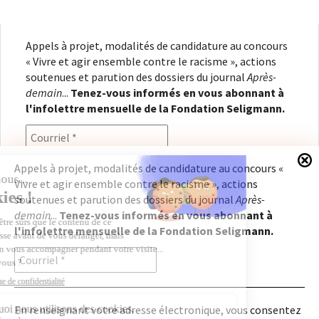
Appels à projet, modalités de candidature au concours
« Vivre et agir ensemble contre le racisme », actions
soutenues et parution des dossiers du journal
Après-
demain
...
Tenez-vous informés en vous abonnant à
l'infolettre mensuelle de la Fondation Seligmann.
Appels à projet, modalités de candidature au concours «
Vivre et agir ensemble contre le racisme », actions
En renseignant votre adresse électronique, vous
soutenues et parution des dossiers du journal
Après-
consentez à recevoir l'infolettre de la Fondation
demain
...
Tenez-vous informés en vous abonnant à
Seligmann, conformément à notre
politique de
l'infolettre mensuelle de la Fondation Seligmann.
confidentialité
. Il vous sera possible de vous
désabonner à tout moment.
En renseignant votre adresse électronique, vous consentez