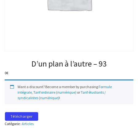
D’un plan à l’autre – 93
0
€
Want a discount? Become a member by purchasing
Formule
intégrale
,
Tarif ordinaire (numérique)
or
Tarif étudiants /
syndicalistes (numérique)
!
Télécharger
Catégorie :
Articles