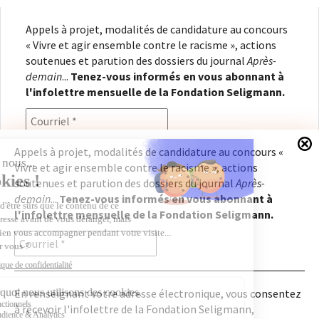
Appels à projet, modalités de candidature au concours
« Vivre et agir ensemble contre le racisme », actions
soutenues et parution des dossiers du journal
Après-
demain
...
Tenez-vous informés en vous abonnant à
l'infolettre mensuelle de la Fondation Seligmann.
Appels à projet, modalités de candidature au concours «
Vivre et agir ensemble contre le racisme », actions
En renseignant votre adresse électronique, vous
soutenues et parution des dossiers du journal
Après-
consentez à recevoir l'infolettre de la Fondation
demain
...
Tenez-vous informés en vous abonnant à
Seligmann, conformément à notre
politique de
l'infolettre mensuelle de la Fondation Seligmann.
confidentialité
. Il vous sera possible de vous
désabonner à tout moment.
En renseignant votre adresse électronique, vous consentez
à recevoir l'infolettre de la Fondation Seligmann,
Copyright © 2026
Fondation Seligmann
|
Mentions légales
|
Crédits