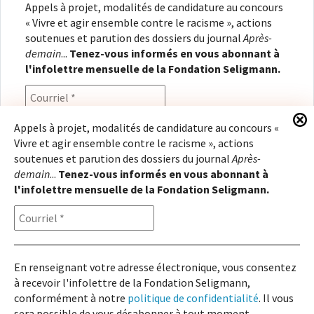
Appels à projet, modalités de candidature au concours
« Vivre et agir ensemble contre le racisme », actions
soutenues et parution des dossiers du journal
Après-
demain
...
Tenez-vous informés en vous abonnant à
l'infolettre mensuelle de la Fondation Seligmann.
Appels à projet, modalités de candidature au concours «
Vivre et agir ensemble contre le racisme », actions
En renseignant votre adresse électronique, vous
soutenues et parution des dossiers du journal
Après-
consentez à recevoir l'infolettre de la Fondation
demain
...
Tenez-vous informés en vous abonnant à
Seligmann, conformément à notre
politique de
l'infolettre mensuelle de la Fondation Seligmann.
confidentialité
. Il vous sera possible de vous
désabonner à tout moment.
En renseignant votre adresse électronique, vous consentez
à recevoir l'infolettre de la Fondation Seligmann,
Copyright © 2026
Fondation Seligmann
|
Mentions légales
|
Crédits
Fondation Seligmann
conformément à notre
politique de confidentialité
. Il vous
Journal Après-demain
sera possible de vous désabonner à tout moment.