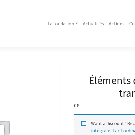
La fondation
Actualités
Actions
Co
Éléments 
tra
0
€
Want a discount? Be
intégrale
,
Tarif ordi