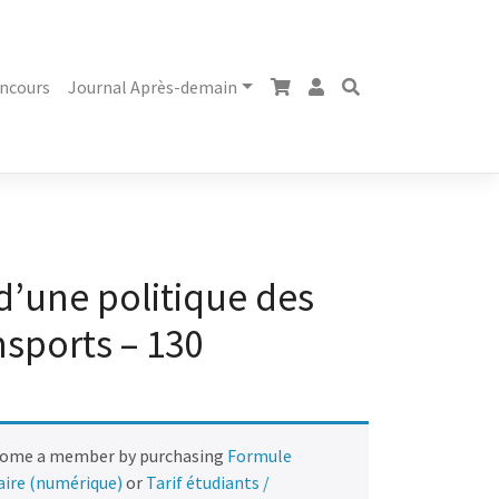
ncours
Journal Après-demain
d’une politique des
nsports – 130
come a member by purchasing
Formule
naire (numérique)
or
Tarif étudiants /