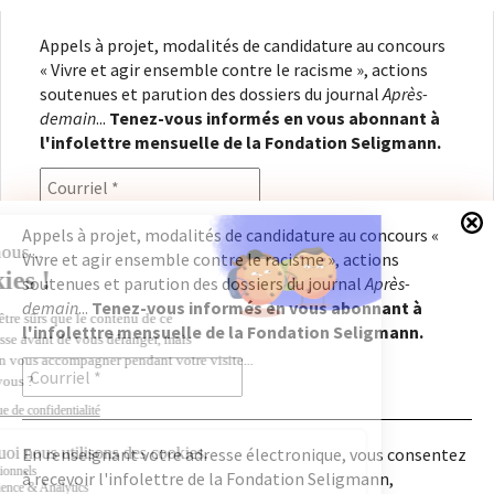
Appels à projet, modalités de candidature au concours
« Vivre et agir ensemble contre le racisme », actions
soutenues et parution des dossiers du journal
Après-
demain
...
Tenez-vous informés en vous abonnant à
l'infolettre mensuelle de la Fondation Seligmann.
Appels à projet, modalités de candidature au concours «
Vivre et agir ensemble contre le racisme », actions
En renseignant votre adresse électronique, vous
soutenues et parution des dossiers du journal
Après-
consentez à recevoir l'infolettre de la Fondation
demain
...
Tenez-vous informés en vous abonnant à
Seligmann, conformément à notre
politique de
l'infolettre mensuelle de la Fondation Seligmann.
confidentialité
. Il vous sera possible de vous
désabonner à tout moment.
En renseignant votre adresse électronique, vous consentez
à recevoir l'infolettre de la Fondation Seligmann,
Copyright © 2026
Fondation Seligmann
|
Mentions légales
|
Crédits