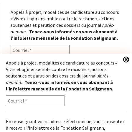
Appels à projet, modalités de candidature au concours
« Vivre et agir ensemble contre le racisme », actions
soutenues et parution des dossiers du journal
Après-
demain
...
Tenez-vous informés en vous abonnant à
l'infolettre mensuelle de la Fondation Seligmann.
Appels à projet, modalités de candidature au concours «
Vivre et agir ensemble contre le racisme », actions
En renseignant votre adresse électronique, vous
soutenues et parution des dossiers du journal
Après-
consentez à recevoir l'infolettre de la Fondation
demain
...
Tenez-vous informés en vous abonnant à
Seligmann, conformément à notre
politique de
l'infolettre mensuelle de la Fondation Seligmann.
confidentialité
. Il vous sera possible de vous
désabonner à tout moment.
En renseignant votre adresse électronique, vous consentez
à recevoir l'infolettre de la Fondation Seligmann,
Copyright © 2026
Fondation Seligmann
|
Mentions légales
|
Crédits