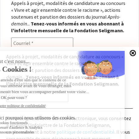
Appels à projet, modalités de candidature au concours
« Vivre et agir ensemble contre le racisme », actions
soutenues et parution des dossiers du journal
Après-
demain
...
Tenez-vous informés en vous abonnant à
l'infolettre mensuelle de la Fondation Seligmann.
Appels à projet, modalités de candidature au concours «
Vivre et agir ensemble contre le racisme », actions
En renseignant votre adresse électronique, vous
soutenues et parution des dossiers du journal
Après-
consentez à recevoir l'infolettre de la Fondation
demain
...
Tenez-vous informés en vous abonnant à
Seligmann, conformément à notre
politique de
l'infolettre mensuelle de la Fondation Seligmann.
confidentialité
. Il vous sera possible de vous
désabonner à tout moment.
En renseignant votre adresse électronique, vous consentez
à recevoir l'infolettre de la Fondation Seligmann,
Copyright © 2026
Fondation Seligmann
|
Mentions légales
|
Crédits
Fondation Seligmann
conformément à notre
politique de confidentialité
. Il vous
Journal Après-demain
sera possible de vous désabonner à tout moment.