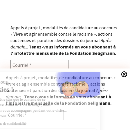
Appels à projet, modalités de candidature au concours
« Vivre et agir ensemble contre le racisme », actions
soutenues et parution des dossiers du journal
Après-
demain
...
Tenez-vous informés en vous abonnant à
l'infolettre mensuelle de la Fondation Seligmann.
Appels à projet, modalités de candidature au concours «
Vivre et agir ensemble contre le racisme », actions
En renseignant votre adresse électronique, vous
soutenues et parution des dossiers du journal
Après-
consentez à recevoir l'infolettre de la Fondation
demain
...
Tenez-vous informés en vous abonnant à
Seligmann, conformément à notre
politique de
l'infolettre mensuelle de la Fondation Seligmann.
confidentialité
. Il vous sera possible de vous
désabonner à tout moment.