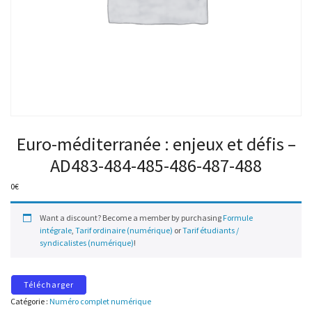
Euro-méditerranée : enjeux et défis –
AD483-484-485-486-487-488
0
€
Want a discount? Become a member by purchasing
Formule
intégrale
,
Tarif ordinaire (numérique)
or
Tarif étudiants /
syndicalistes (numérique)
!
Télécharger
Catégorie :
Numéro complet numérique