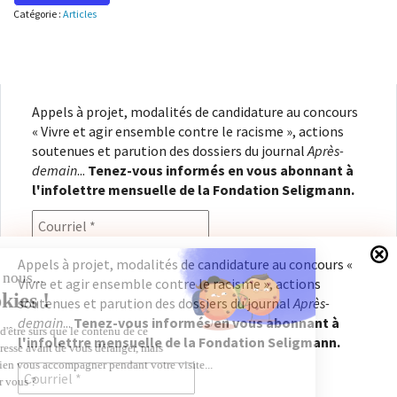
Catégorie :
Articles
Appels à projet, modalités de candidature au concours
« Vivre et agir ensemble contre le racisme », actions
soutenues et parution des dossiers du journal
Après-
demain
...
Tenez-vous informés en vous abonnant à
l'infolettre mensuelle de la Fondation Seligmann.
Appels à projet, modalités de candidature au concours «
Vivre et agir ensemble contre le racisme », actions
En renseignant votre adresse électronique, vous
soutenues et parution des dossiers du journal
Après-
consentez à recevoir l'infolettre de la Fondation
demain
...
Tenez-vous informés en vous abonnant à
Seligmann, conformément à notre
politique de
l'infolettre mensuelle de la Fondation Seligmann.
confidentialité
. Il vous sera possible de vous
désabonner à tout moment.