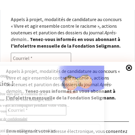
Appels à projet, modalités de candidature au concours
« Vivre et agir ensemble contre le racisme », actions
soutenues et parution des dossiers du journal
Après-
demain
...
Tenez-vous informés en vous abonnant à
l'infolettre mensuelle de la Fondation Seligmann.
Appels à projet, modalités de candidature au concours «
Vivre et agir ensemble contre le racisme », actions
En renseignant votre adresse électronique, vous
soutenues et parution des dossiers du journal
Après-
consentez à recevoir l'infolettre de la Fondation
demain
...
Tenez-vous informés en vous abonnant à
Seligmann, conformément à notre
politique de
l'infolettre mensuelle de la Fondation Seligmann.
confidentialité
. Il vous sera possible de vous
désabonner à tout moment.
En renseignant votre adresse électronique, vous consentez