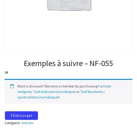
Exemples à suivre – NF-055
0
€
Want a discount? Become a member by purchasing
Formule
intégrale
,
Tarif ordinaire (numérique)
or
Tarif étudiants /
syndicalistes (numérique)
!
Télécharger
Catégorie :
Articles