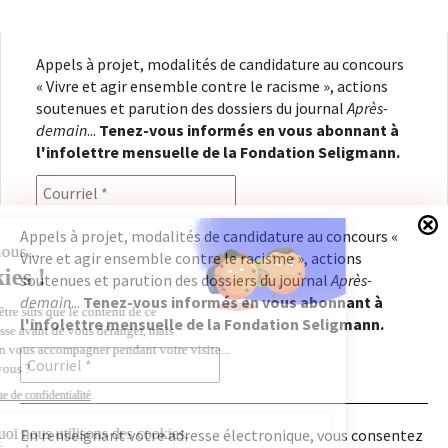
Appels à projet, modalités de candidature au concours
« Vivre et agir ensemble contre le racisme », actions
soutenues et parution des dossiers du journal
Après-
demain
...
Tenez-vous informés en vous abonnant à
l'infolettre mensuelle de la Fondation Seligmann.
Appels à projet, modalités de candidature au concours «
Vivre et agir ensemble contre le racisme », actions
En renseignant votre adresse électronique, vous
soutenues et parution des dossiers du journal
Après-
consentez à recevoir l'infolettre de la Fondation
demain
...
Tenez-vous informés en vous abonnant à
Seligmann, conformément à notre
politique de
l'infolettre mensuelle de la Fondation Seligmann.
confidentialité
. Il vous sera possible de vous
désabonner à tout moment.
En renseignant votre adresse électronique, vous consentez