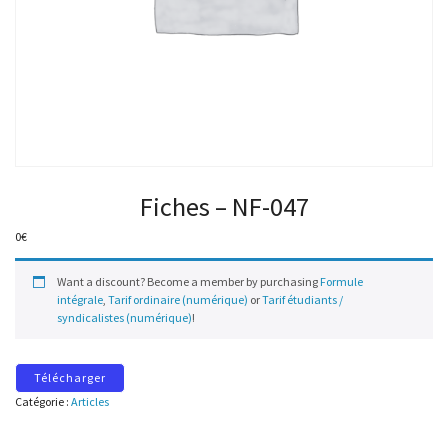
Fiches – NF-047
0
€
Want a discount? Become a member by purchasing
Formule
intégrale
,
Tarif ordinaire (numérique)
or
Tarif étudiants /
syndicalistes (numérique)
!
Télécharger
Catégorie :
Articles