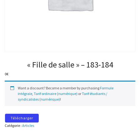
« Fille de salle » – 183-184
0
€
Want a discount? Become a member by purchasing
Formule
intégrale
,
Tarif ordinaire (numérique)
or
Tarif étudiants /
syndicalistes (numérique)
!
Télécharger
Catégorie :
Articles