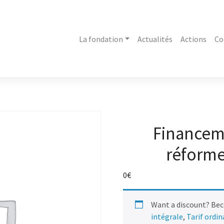
La fondation
Actualités
Actions
Co
Financeme
réforme
0
€
Want a discount? Be
intégrale
,
Tarif ordi