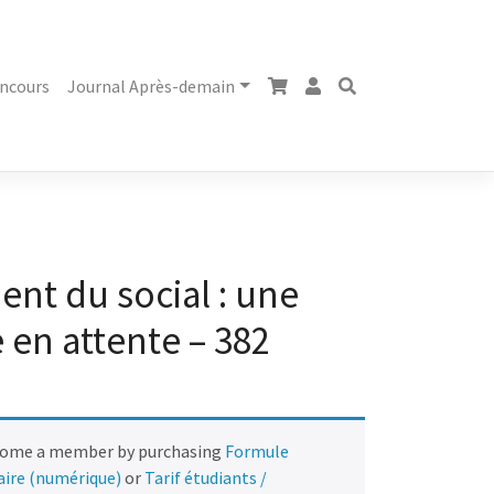
ncours
Journal Après-demain
nt du social : une
 en attente – 382
come a member by purchasing
Formule
naire (numérique)
or
Tarif étudiants /