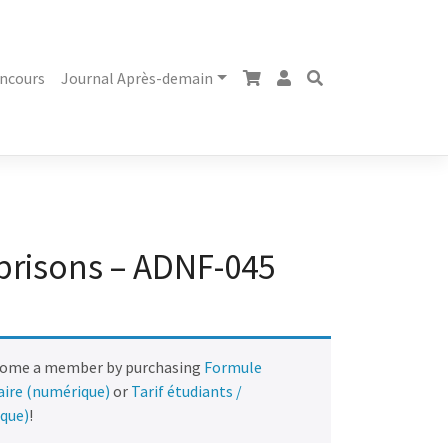
ncours
Journal Après-demain
 prisons – ADNF-045
come a member by purchasing
Formule
naire (numérique)
or
Tarif étudiants /
ique)
!