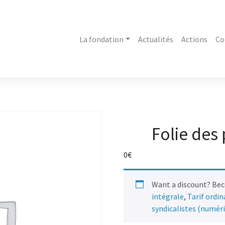
La fondation
Actualités
Actions
Co
Folie des
0
€
Want a discount? Be
intégrale
,
Tarif ordi
syndicalistes (numér