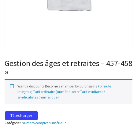
Gestion des âges et retraites – 457-458
0
€
Want a discount? Become a member by purchasing
Formule
intégrale
,
Tarif ordinaire (numérique)
or
Tarif étudiants /
syndicalistes (numérique)
!
Télécharger
Catégorie :
Numéro complet numérique