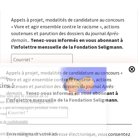
Appels à projet, modalités de candidature au concours
« Vivre et agir ensemble contre le racisme », actions
soutenues et parution des dossiers du journal
Après-
demain
...
Tenez-vous informés en vous abonnant à
l'infolettre mensuelle de la Fondation Seligmann.
Appels à projet, modalités de candidature au concours «
Vivre et agir ensemble contre le racisme », actions
En renseignant votre adresse électronique, vous
soutenues et parution des dossiers du journal
Après-
consentez à recevoir l'infolettre de la Fondation
demain
...
Tenez-vous informés en vous abonnant à
Seligmann, conformément à notre
politique de
l'infolettre mensuelle de la Fondation Seligmann.
confidentialité
. Il vous sera possible de vous
désabonner à tout moment.
En renseignant votre adresse électronique, vous consentez