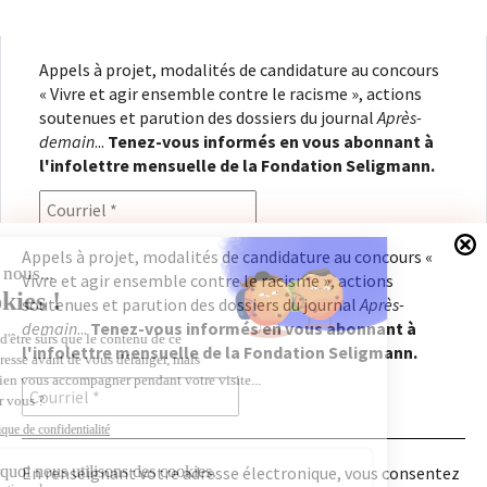
Appels à projet, modalités de candidature au concours
« Vivre et agir ensemble contre le racisme », actions
soutenues et parution des dossiers du journal
Après-
demain
...
Tenez-vous informés en vous abonnant à
l'infolettre mensuelle de la Fondation Seligmann.
Appels à projet, modalités de candidature au concours «
Vivre et agir ensemble contre le racisme », actions
En renseignant votre adresse électronique, vous
soutenues et parution des dossiers du journal
Après-
consentez à recevoir l'infolettre de la Fondation
demain
...
Tenez-vous informés en vous abonnant à
Seligmann, conformément à notre
politique de
l'infolettre mensuelle de la Fondation Seligmann.
confidentialité
. Il vous sera possible de vous
désabonner à tout moment.
En renseignant votre adresse électronique, vous consentez