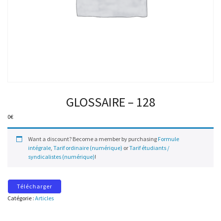
GLOSSAIRE – 128
0
€
Want a discount? Become a member by purchasing
Formule
intégrale
,
Tarif ordinaire (numérique)
or
Tarif étudiants /
syndicalistes (numérique)
!
Télécharger
Catégorie :
Articles