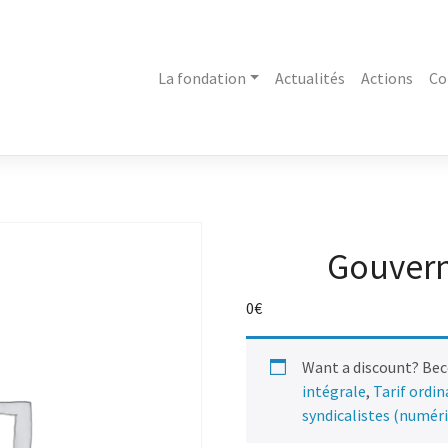
La fondation
Actualités
Actions
Co
Gouvern
0
€
Want a discount? Be
intégrale
,
Tarif ordi
syndicalistes (numér