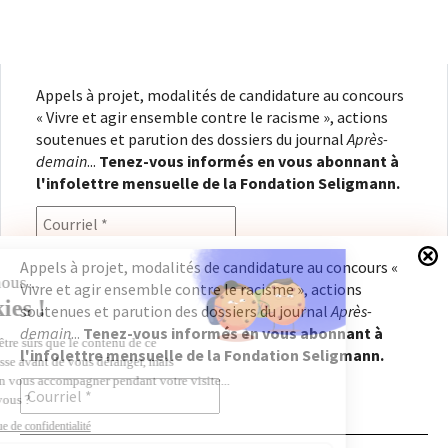
Appels à projet, modalités de candidature au concours
« Vivre et agir ensemble contre le racisme », actions
soutenues et parution des dossiers du journal
Après-
demain
...
Tenez-vous informés en vous abonnant à
l'infolettre mensuelle de la Fondation Seligmann.
Appels à projet, modalités de candidature au concours «
Vivre et agir ensemble contre le racisme », actions
En renseignant votre adresse électronique, vous
soutenues et parution des dossiers du journal
Après-
consentez à recevoir l'infolettre de la Fondation
demain
...
Tenez-vous informés en vous abonnant à
Seligmann, conformément à notre
politique de
l'infolettre mensuelle de la Fondation Seligmann.
confidentialité
. Il vous sera possible de vous
désabonner à tout moment.