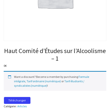
Haut Comité d’Études sur l’Alcoolisme
– 1
0
€
Want a discount? Become a member by purchasing
Formule
intégrale
,
Tarif ordinaire (numérique)
or
Tarif étudiants /
syndicalistes (numérique)
!
Télécharger
Catégorie :
Articles