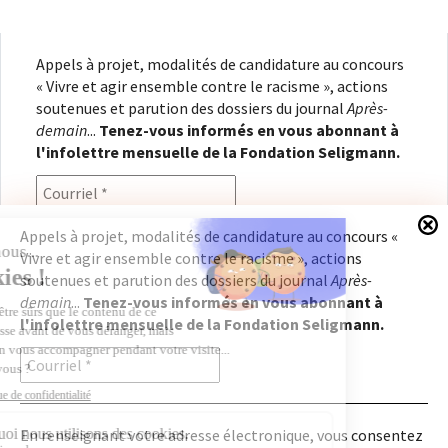
Appels à projet, modalités de candidature au concours
« Vivre et agir ensemble contre le racisme », actions
soutenues et parution des dossiers du journal
Après-
demain
...
Tenez-vous informés en vous abonnant à
l'infolettre mensuelle de la Fondation Seligmann.
Appels à projet, modalités de candidature au concours «
Vivre et agir ensemble contre le racisme », actions
En renseignant votre adresse électronique, vous
soutenues et parution des dossiers du journal
Après-
consentez à recevoir l'infolettre de la Fondation
demain
...
Tenez-vous informés en vous abonnant à
Seligmann, conformément à notre
politique de
l'infolettre mensuelle de la Fondation Seligmann.
confidentialité
. Il vous sera possible de vous
désabonner à tout moment.
En renseignant votre adresse électronique, vous consentez