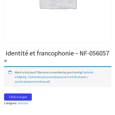
Identité et francophonie – NF-056057
0
€
Want a discount? Become a member by purchasing
Formule
intégrale
,
Tarif ordinaire (numérique)
or
Tarif étudiants /
syndicalistes (numérique)
!
Télécharger
Catégorie :
Articles