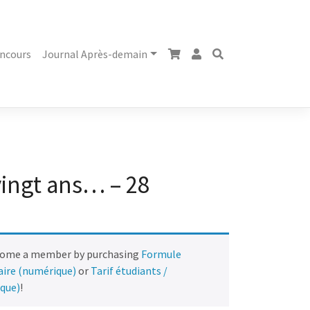
ncours
Journal Après-demain
 vingt ans… – 28
come a member by purchasing
Formule
naire (numérique)
or
Tarif étudiants /
ique)
!