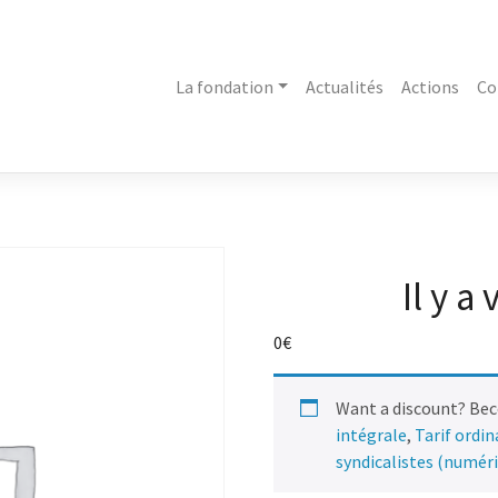
La fondation
Actualités
Actions
Co
Il y a
0
€
Want a discount? Be
intégrale
,
Tarif ordi
syndicalistes (numér