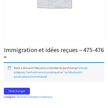
Immigration et idées reçues – 475-476
0
€
Want a discount? Become a member by purchasing
Formule
intégrale
,
Tarif ordinaire (numérique)
or
Tarif étudiants /
syndicalistes (numérique)
!
Télécharger
Catégorie :
Numéro complet numérique