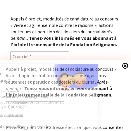
Appels à projet, modalités de candidature au concours
« Vivre et agir ensemble contre le racisme », actions
soutenues et parution des dossiers du journal
Après-
demain
...
Tenez-vous informés en vous abonnant à
l'infolettre mensuelle de la Fondation Seligmann.
Appels à projet, modalités de candidature au concours «
Vivre et agir ensemble contre le racisme », actions
En renseignant votre adresse électronique, vous
soutenues et parution des dossiers du journal
Après-
consentez à recevoir l'infolettre de la Fondation
demain
...
Tenez-vous informés en vous abonnant à
Seligmann, conformément à notre
politique de
l'infolettre mensuelle de la Fondation Seligmann.
confidentialité
. Il vous sera possible de vous
désabonner à tout moment.
En renseignant votre adresse électronique, vous consentez