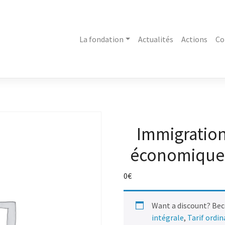
La fondation
Actualités
Actions
Co
Immigratio
économiques 
0
€
Want a discount? Be
intégrale
,
Tarif ordi