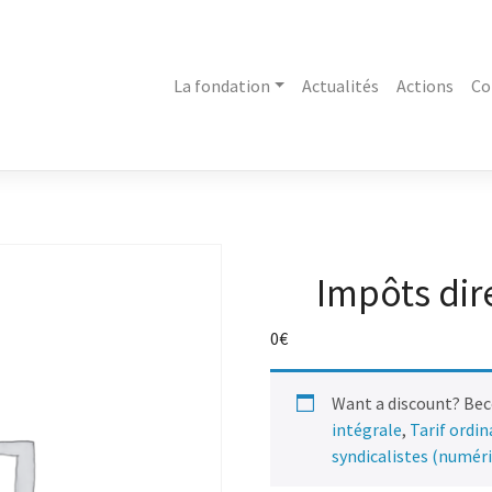
La fondation
Actualités
Actions
Co
Impôts dire
0
€
Want a discount? Be
intégrale
,
Tarif ordi
syndicalistes (numér