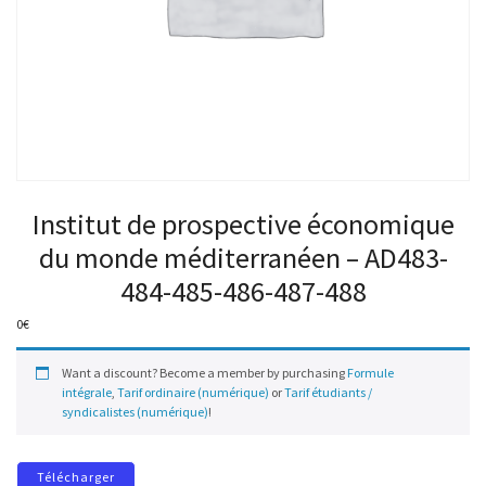
Institut de prospective économique
du monde méditerranéen – AD483-
484-485-486-487-488
0
€
Want a discount? Become a member by purchasing
Formule
intégrale
,
Tarif ordinaire (numérique)
or
Tarif étudiants /
syndicalistes (numérique)
!
Télécharger