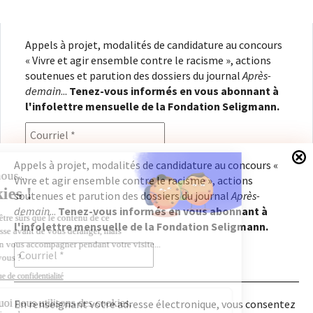
Appels à projet, modalités de candidature au concours
« Vivre et agir ensemble contre le racisme », actions
soutenues et parution des dossiers du journal
Après-
demain
...
Tenez-vous informés en vous abonnant à
l'infolettre mensuelle de la Fondation Seligmann.
Appels à projet, modalités de candidature au concours «
Vivre et agir ensemble contre le racisme », actions
En renseignant votre adresse électronique, vous
soutenues et parution des dossiers du journal
Après-
consentez à recevoir l'infolettre de la Fondation
demain
...
Tenez-vous informés en vous abonnant à
Seligmann, conformément à notre
politique de
l'infolettre mensuelle de la Fondation Seligmann.
confidentialité
. Il vous sera possible de vous
désabonner à tout moment.
En renseignant votre adresse électronique, vous consentez