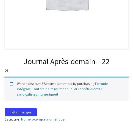
Journal Après-demain – 22
0
€
Want a discount? Become a member by purchasing
Formule
intégrale
,
Tarif ordinaire (numérique)
or
Tarif étudiants /
syndicalistes (numérique)
!
Télécharger
Catégorie :
Numéro complet numérique