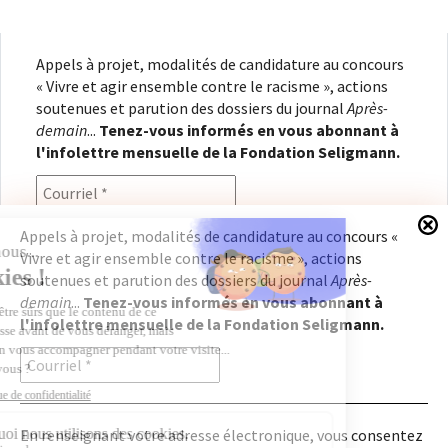
Appels à projet, modalités de candidature au concours
« Vivre et agir ensemble contre le racisme », actions
soutenues et parution des dossiers du journal
Après-
demain
...
Tenez-vous informés en vous abonnant à
l'infolettre mensuelle de la Fondation Seligmann.
Appels à projet, modalités de candidature au concours «
Vivre et agir ensemble contre le racisme », actions
En renseignant votre adresse électronique, vous
soutenues et parution des dossiers du journal
Après-
consentez à recevoir l'infolettre de la Fondation
demain
...
Tenez-vous informés en vous abonnant à
Seligmann, conformément à notre
politique de
l'infolettre mensuelle de la Fondation Seligmann.
confidentialité
. Il vous sera possible de vous
désabonner à tout moment.
En renseignant votre adresse électronique, vous consentez