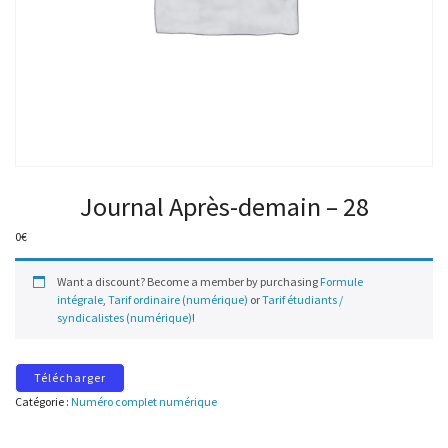
Journal Après-demain – 28
0
€
Want a discount? Become a member by purchasing
Formule
intégrale
,
Tarif ordinaire (numérique)
or
Tarif étudiants /
syndicalistes (numérique)
!
Télécharger
Catégorie :
Numéro complet numérique