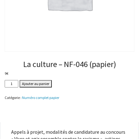
La culture – NF-046 (papier)
9
€
quantité
Ajouter au panier
de
La
Catégorie :
Numéro complet papier
culture
-
NF-
046
(papier)
Appels à projet, modalités de candidature au concours
« Vivre et agir ensemble contre le racisme », actions