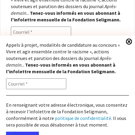
soutenues et parution des dossiers du journal
Après-
demain
...
Tenez-vous informés en vous abonnant à
l'infolettre mensuelle de la Fondation Seligmann.
Appels à projet, modalités de candidature au concours «
Vivre et agir ensemble contre le racisme », actions
En renseignant votre adresse électronique, vous
soutenues et parution des dossiers du journal
Après-
consentez à recevoir l'infolettre de la Fondation
demain
...
Tenez-vous informés en vous abonnant à
Seligmann, conformément à notre
politique de
l'infolettre mensuelle de la Fondation Seligmann.
confidentialité
. Il vous sera possible de vous
désabonner à tout moment.
En renseignant votre adresse électronique, vous consentez
à recevoir l'infolettre de la Fondation Seligmann,
Copyright © 2026
Fondation Seligmann
|
Mentions légales
|
Crédits
Fondation Seligmann
conformément à notre
politique de confidentialité
. Il vous
Journal Après-demain
sera possible de vous désabonner à tout moment.
27, rue Robert de Flers 75015 Paris