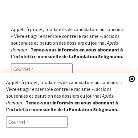
Appels à projet, modalités de candidature au concours
« Vivre et agir ensemble contre le racisme », actions
soutenues et parution des dossiers du journal
Après-
demain
...
Tenez-vous informés en vous abonnant à
l'infolettre mensuelle de la Fondation Seligmann.
Appels à projet, modalités de candidature au concours «
Vivre et agir ensemble contre le racisme », actions
En renseignant votre adresse électronique, vous
soutenues et parution des dossiers du journal
Après-
consentez à recevoir l'infolettre de la Fondation
demain
...
Tenez-vous informés en vous abonnant à
Seligmann, conformément à notre
politique de
l'infolettre mensuelle de la Fondation Seligmann.
confidentialité
. Il vous sera possible de vous
désabonner à tout moment.