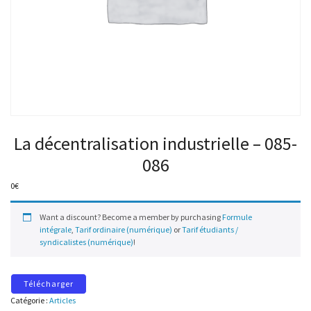
La décentralisation industrielle – 085-
086
0
€
Want a discount? Become a member by purchasing
Formule
intégrale
,
Tarif ordinaire (numérique)
or
Tarif étudiants /
syndicalistes (numérique)
!
Télécharger
Catégorie :
Articles