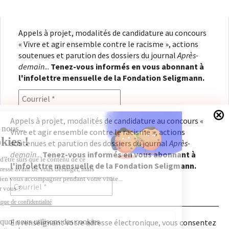
Appels à projet, modalités de candidature au concours
« Vivre et agir ensemble contre le racisme », actions
soutenues et parution des dossiers du journal
Après-
demain
...
Tenez-vous informés en vous abonnant à
l'infolettre mensuelle de la Fondation Seligmann.
Appels à projet, modalités de candidature au concours «
Vivre et agir ensemble contre le racisme », actions
En renseignant votre adresse électronique, vous
soutenues et parution des dossiers du journal
Après-
consentez à recevoir l'infolettre de la Fondation
demain
...
Tenez-vous informés en vous abonnant à
Seligmann, conformément à notre
politique de
l'infolettre mensuelle de la Fondation Seligmann.
confidentialité
. Il vous sera possible de vous
désabonner à tout moment.
En renseignant votre adresse électronique, vous consentez