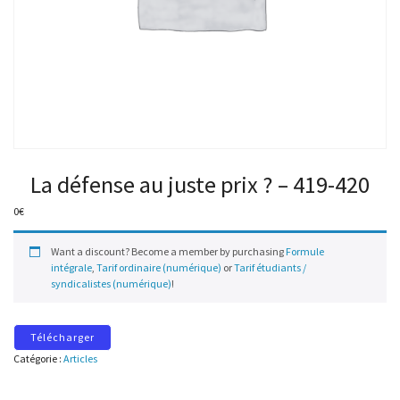
La défense au juste prix ? – 419-420
0
€
Want a discount? Become a member by purchasing
Formule
intégrale
,
Tarif ordinaire (numérique)
or
Tarif étudiants /
syndicalistes (numérique)
!
Télécharger
Catégorie :
Articles