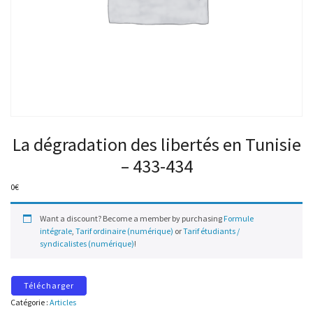
La dégradation des libertés en Tunisie
– 433-434
0
€
Want a discount? Become a member by purchasing
Formule
intégrale
,
Tarif ordinaire (numérique)
or
Tarif étudiants /
syndicalistes (numérique)
!
Télécharger
Catégorie :
Articles