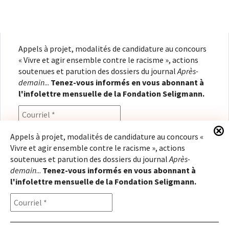
Appels à projet, modalités de candidature au concours
« Vivre et agir ensemble contre le racisme », actions
soutenues et parution des dossiers du journal
Après-
demain
...
Tenez-vous informés en vous abonnant à
l'infolettre mensuelle de la Fondation Seligmann.
Appels à projet, modalités de candidature au concours «
Vivre et agir ensemble contre le racisme », actions
En renseignant votre adresse électronique, vous
soutenues et parution des dossiers du journal
Après-
consentez à recevoir l'infolettre de la Fondation
demain
...
Tenez-vous informés en vous abonnant à
Seligmann, conformément à notre
politique de
l'infolettre mensuelle de la Fondation Seligmann.
confidentialité
. Il vous sera possible de vous
désabonner à tout moment.