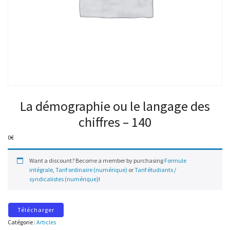
La démographie ou le langage des
chiffres – 140
0
€
Want a discount? Become a member by purchasing
Formule
intégrale
,
Tarif ordinaire (numérique)
or
Tarif étudiants /
syndicalistes (numérique)
!
Télécharger
Catégorie :
Articles