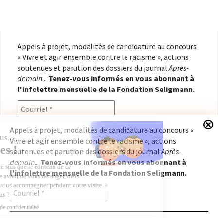
Appels à projet, modalités de candidature au concours
« Vivre et agir ensemble contre le racisme », actions
soutenues et parution des dossiers du journal
Après-
demain
...
Tenez-vous informés en vous abonnant à
l'infolettre mensuelle de la Fondation Seligmann.
Appels à projet, modalités de candidature au concours «
Vivre et agir ensemble contre le racisme », actions
En renseignant votre adresse électronique, vous
soutenues et parution des dossiers du journal
Après-
consentez à recevoir l'infolettre de la Fondation
demain
...
Tenez-vous informés en vous abonnant à
Seligmann, conformément à notre
politique de
l'infolettre mensuelle de la Fondation Seligmann.
confidentialité
. Il vous sera possible de vous
désabonner à tout moment.