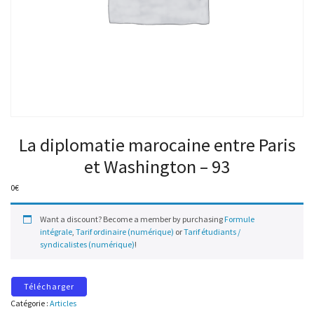
La diplomatie marocaine entre Paris
et Washington – 93
0
€
Want a discount? Become a member by purchasing
Formule
intégrale
,
Tarif ordinaire (numérique)
or
Tarif étudiants /
syndicalistes (numérique)
!
Télécharger
Catégorie :
Articles