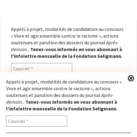
Appels à projet, modalités de candidature au concours
« Vivre et agir ensemble contre le racisme », actions
soutenues et parution des dossiers du journal
Après-
demain
...
Tenez-vous informés en vous abonnant à
l'infolettre mensuelle de la Fondation Seligmann.
Appels à projet, modalités de candidature au concours «
Vivre et agir ensemble contre le racisme », actions
En renseignant votre adresse électronique, vous
soutenues et parution des dossiers du journal
Après-
consentez à recevoir l'infolettre de la Fondation
demain
...
Tenez-vous informés en vous abonnant à
Seligmann, conformément à notre
politique de
l'infolettre mensuelle de la Fondation Seligmann.
confidentialité
. Il vous sera possible de vous
désabonner à tout moment.