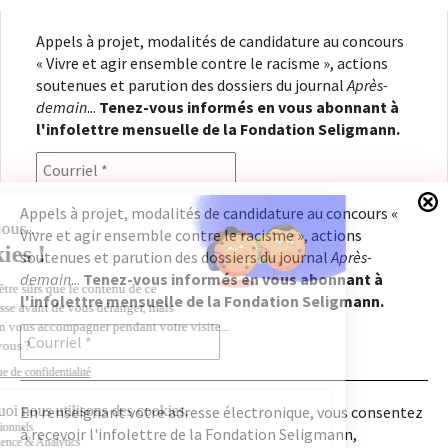
Appels à projet, modalités de candidature au concours
« Vivre et agir ensemble contre le racisme », actions
soutenues et parution des dossiers du journal
Après-
demain
...
Tenez-vous informés en vous abonnant à
l'infolettre mensuelle de la Fondation Seligmann.
Appels à projet, modalités de candidature au concours «
Vivre et agir ensemble contre le racisme », actions
En renseignant votre adresse électronique, vous
soutenues et parution des dossiers du journal
Après-
consentez à recevoir l'infolettre de la Fondation
demain
...
Tenez-vous informés en vous abonnant à
Seligmann, conformément à notre
politique de
l'infolettre mensuelle de la Fondation Seligmann.
confidentialité
. Il vous sera possible de vous
désabonner à tout moment.
En renseignant votre adresse électronique, vous consentez
à recevoir l'infolettre de la Fondation Seligmann,
Copyright © 2026
Fondation Seligmann
|
Mentions légales
|
Crédits