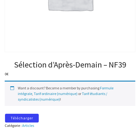
Sélection d’Après-Demain – NF39
0
€
Want a discount? Become a member by purchasing
Formule
intégrale
,
Tarif ordinaire (numérique)
or
Tarif étudiants /
syndicalistes (numérique)
!
Télécharger
Catégorie :
Articles