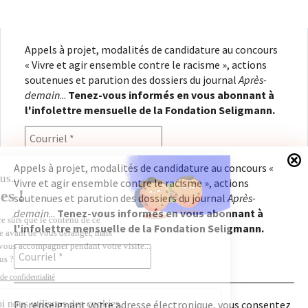
Appels à projet, modalités de candidature au concours
« Vivre et agir ensemble contre le racisme », actions
soutenues et parution des dossiers du journal
Après-
demain
...
Tenez-vous informés en vous abonnant à
l'infolettre mensuelle de la Fondation Seligmann.
Appels à projet, modalités de candidature au concours «
Vivre et agir ensemble contre le racisme », actions
En renseignant votre adresse électronique, vous
soutenues et parution des dossiers du journal
Après-
consentez à recevoir l'infolettre de la Fondation
demain
...
Tenez-vous informés en vous abonnant à
Seligmann, conformément à notre
politique de
l'infolettre mensuelle de la Fondation Seligmann.
confidentialité
. Il vous sera possible de vous
désabonner à tout moment.
En renseignant votre adresse électronique, vous consentez