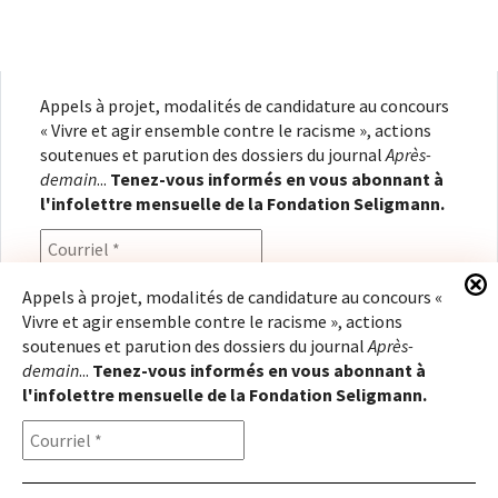
Appels à projet, modalités de candidature au concours
« Vivre et agir ensemble contre le racisme », actions
soutenues et parution des dossiers du journal
Après-
demain
...
Tenez-vous informés en vous abonnant à
l'infolettre mensuelle de la Fondation Seligmann.
Appels à projet, modalités de candidature au concours «
Vivre et agir ensemble contre le racisme », actions
En renseignant votre adresse électronique, vous
soutenues et parution des dossiers du journal
Après-
consentez à recevoir l'infolettre de la Fondation
demain
...
Tenez-vous informés en vous abonnant à
Seligmann, conformément à notre
politique de
l'infolettre mensuelle de la Fondation Seligmann.
confidentialité
. Il vous sera possible de vous
désabonner à tout moment.