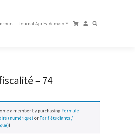
ncours
Journal Après-demain
fiscalité – 74
come a member by purchasing
Formule
naire (numérique)
or
Tarif étudiants /
ique)
!