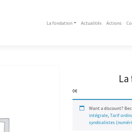
La fondation
Actualités
Actions
Co
La 
0
€
Want a discount? Be
intégrale
,
Tarif ordi
syndicalistes (numér