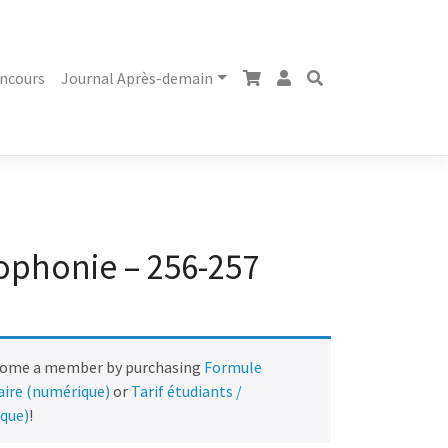
ncours
Journal Après-demain
ophonie – 256-257
come a member by purchasing
Formule
naire (numérique)
or
Tarif étudiants /
ique)
!