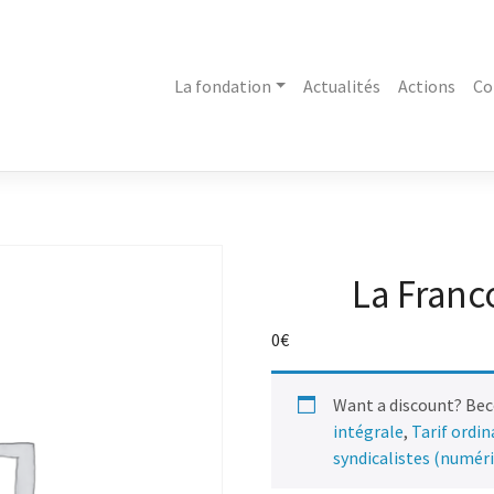
La fondation
Actualités
Actions
Co
La Franc
0
€
Want a discount? Be
intégrale
,
Tarif ordi
syndicalistes (numér