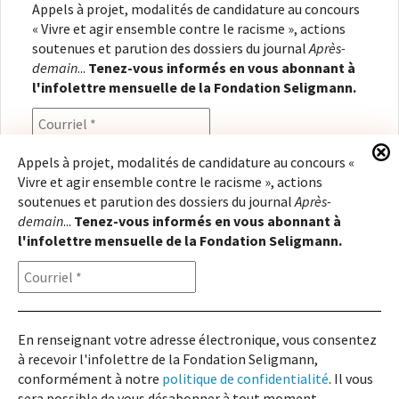
Appels à projet, modalités de candidature au concours
« Vivre et agir ensemble contre le racisme », actions
soutenues et parution des dossiers du journal
Après-
demain
...
Tenez-vous informés en vous abonnant à
l'infolettre mensuelle de la Fondation Seligmann.
Appels à projet, modalités de candidature au concours «
Vivre et agir ensemble contre le racisme », actions
En renseignant votre adresse électronique, vous
soutenues et parution des dossiers du journal
Après-
consentez à recevoir l'infolettre de la Fondation
demain
...
Tenez-vous informés en vous abonnant à
Seligmann, conformément à notre
politique de
l'infolettre mensuelle de la Fondation Seligmann.
confidentialité
. Il vous sera possible de vous
désabonner à tout moment.
En renseignant votre adresse électronique, vous consentez
à recevoir l'infolettre de la Fondation Seligmann,
Copyright © 2026
Fondation Seligmann
|
Mentions légales
|
Crédits
Fondation Seligmann
conformément à notre
politique de confidentialité
. Il vous
Journal Après-demain
sera possible de vous désabonner à tout moment.