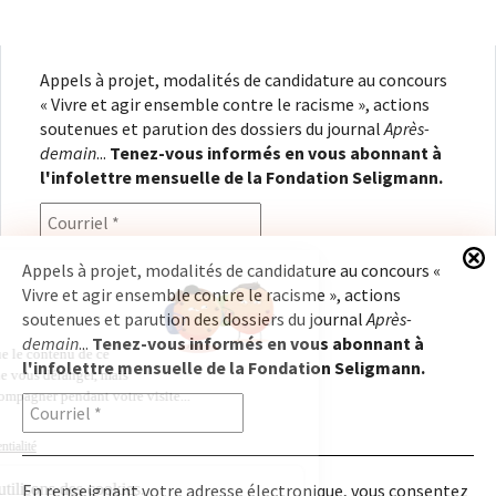
Appels à projet, modalités de candidature au concours
« Vivre et agir ensemble contre le racisme », actions
soutenues et parution des dossiers du journal
Après-
demain
...
Tenez-vous informés en vous abonnant à
l'infolettre mensuelle de la Fondation Seligmann.
Appels à projet, modalités de candidature au concours «
Vivre et agir ensemble contre le racisme », actions
En renseignant votre adresse électronique, vous
soutenues et parution des dossiers du journal
Après-
consentez à recevoir l'infolettre de la Fondation
demain
...
Tenez-vous informés en vous abonnant à
Seligmann, conformément à notre
politique de
l'infolettre mensuelle de la Fondation Seligmann.
confidentialité
. Il vous sera possible de vous
désabonner à tout moment.
En renseignant votre adresse électronique, vous consentez