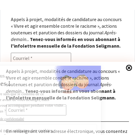
Appels à projet, modalités de candidature au concours
« Vivre et agir ensemble contre le racisme », actions
soutenues et parution des dossiers du journal
Après-
demain
...
Tenez-vous informés en vous abonnant à
l'infolettre mensuelle de la Fondation Seligmann.
Appels à projet, modalités de candidature au concours «
Vivre et agir ensemble contre le racisme », actions
En renseignant votre adresse électronique, vous
soutenues et parution des dossiers du journal
Après-
consentez à recevoir l'infolettre de la Fondation
demain
...
Tenez-vous informés en vous abonnant à
Seligmann, conformément à notre
politique de
l'infolettre mensuelle de la Fondation Seligmann.
confidentialité
. Il vous sera possible de vous
désabonner à tout moment.
En renseignant votre adresse électronique, vous consentez