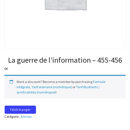
La guerre de l’information – 455-456
0
€
Want a discount? Become a member by purchasing
Formule
intégrale
,
Tarif ordinaire (numérique)
or
Tarif étudiants /
syndicalistes (numérique)
!
Télécharger
Catégorie :
Articles