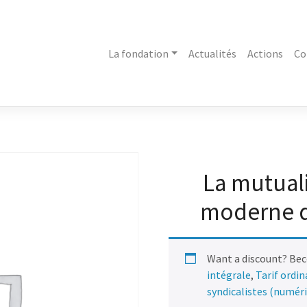
La fondation
Actualités
Actions
Co
La mutuali
moderne de
Want a discount? Be
intégrale
,
Tarif ordi
syndicalistes (numér