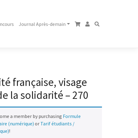
ncours
Journal Après-demain
té française, visage
 la solidarité – 270
come a member by purchasing
Formule
naire (numérique)
or
Tarif étudiants /
ique)
!