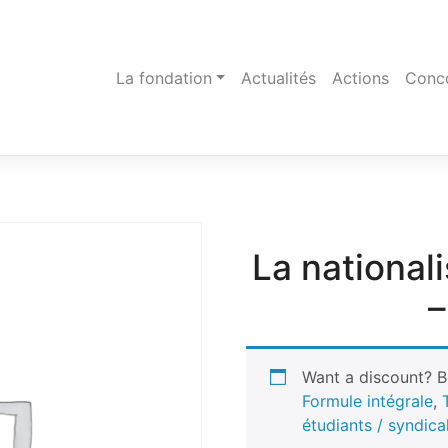
La fondation
Actualités
Actions
Conc
La national
–
Want a discount? 
Formule intégrale
,
étudiants / syndica