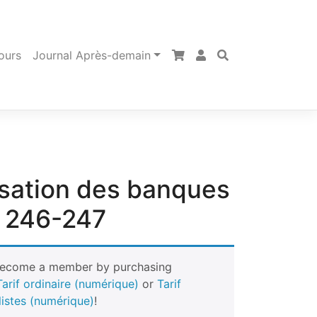
ours
Journal Après-demain
isation des banques
 246-247
Become a member by purchasing
Tarif ordinaire (numérique)
or
Tarif
listes (numérique)
!