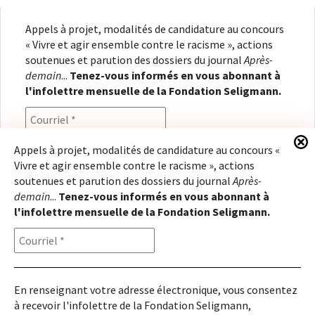
Appels à projet, modalités de candidature au concours
« Vivre et agir ensemble contre le racisme », actions
soutenues et parution des dossiers du journal
Après-
demain
...
Tenez-vous informés en vous abonnant à
l'infolettre mensuelle de la Fondation Seligmann.
Appels à projet, modalités de candidature au concours «
Vivre et agir ensemble contre le racisme », actions
En renseignant votre adresse électronique, vous
soutenues et parution des dossiers du journal
Après-
consentez à recevoir l'infolettre de la Fondation
demain
...
Tenez-vous informés en vous abonnant à
Seligmann, conformément à notre
politique de
l'infolettre mensuelle de la Fondation Seligmann.
confidentialité
. Il vous sera possible de vous
désabonner à tout moment.
En renseignant votre adresse électronique, vous consentez
à recevoir l'infolettre de la Fondation Seligmann,
Copyright © 2026
Fondation Seligmann
|
Mentions légales
|
Crédits